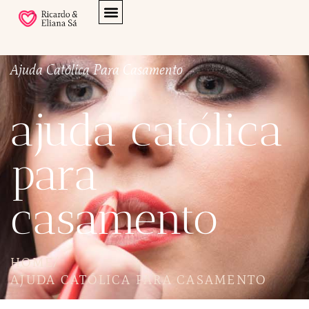
Ajuda Católica Para Casamento
ajuda católica
para
casamento
HOME
/
AJUDA CATÓLICA PARA CASAMENTO