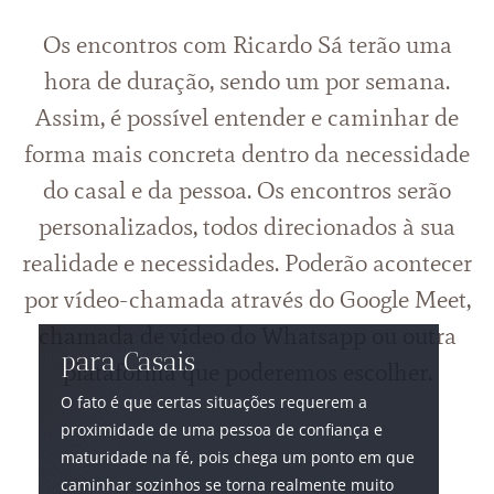
Os encontros com Ricardo Sá terão uma
hora de duração, sendo um por semana.
Assim, é possível entender e caminhar de
forma mais concreta dentro da necessidade
do casal e da pessoa. Os encontros serão
personalizados, todos direcionados à sua
realidade e necessidades. Poderão acontecer
por vídeo-chamada através do Google Meet,
chamada de vídeo do Whatsapp ou outra
para Casais
plataforma que poderemos escolher.
O fato é que certas situações requerem a
proximidade de uma pessoa de confiança e
maturidade na fé, pois chega um ponto em que
caminhar sozinhos se torna realmente muito