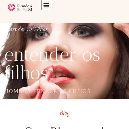
Entender Os Filhos
entender os
filhos
HOME
/
ENTENDER OS FILHOS
Blog