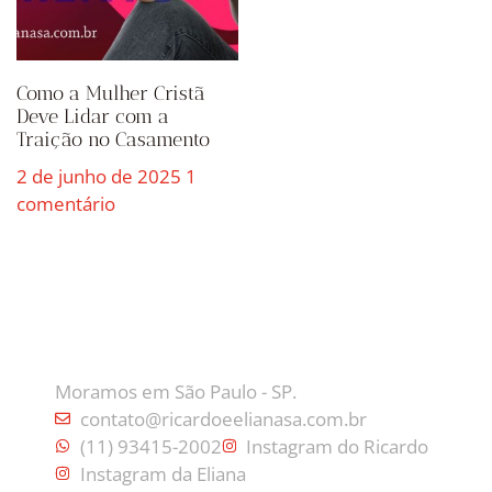
Como a Mulher Cristã
Deve Lidar com a
Traição no Casamento
2 de junho de 2025
1
comentário
CONTATO
Moramos em São Paulo - SP.
contato@ricardoeelianasa.com.br
(11) 93415-2002
Instagram do Ricardo
Instagram da Eliana