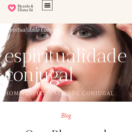
Espiritualidade Conjugal
espiritualidade
conjugal
HOME
/
ESPIRITUALIDADE CONJUGAL
Blog