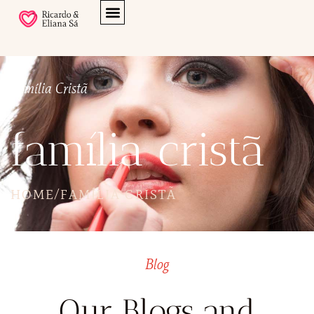
Família Cristã
família cristã
HOME
/
FAMÍLIA CRISTÃ
Blog
Our Blogs and