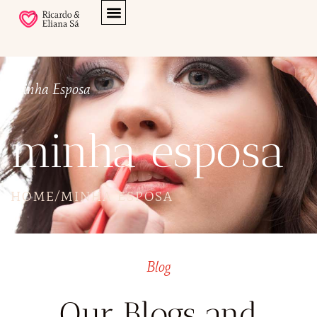
Minha Esposa
minha esposa
HOME
/
MINHA ESPOSA
Blog
Our Blogs and