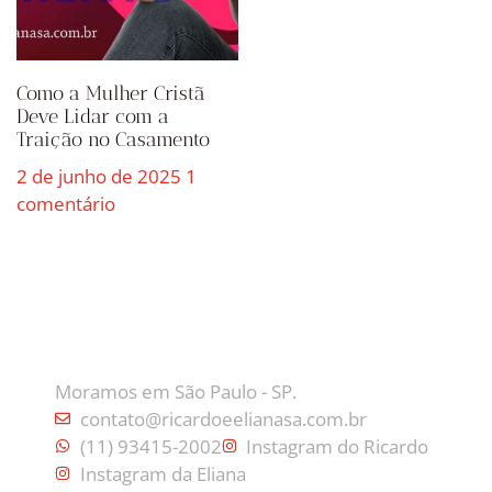
Como a Mulher Cristã
Deve Lidar com a
Traição no Casamento
2 de junho de 2025
1
comentário
CONTATO
Moramos em São Paulo - SP.
contato@ricardoeelianasa.com.br
(11) 93415-2002
Instagram do Ricardo
Instagram da Eliana