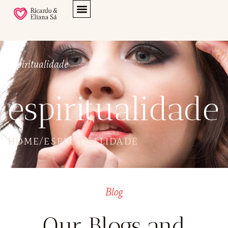
Espiritualidade
espiritualidade
HOME
/
ESPIRITUALIDADE
Blog
Our Blogs and