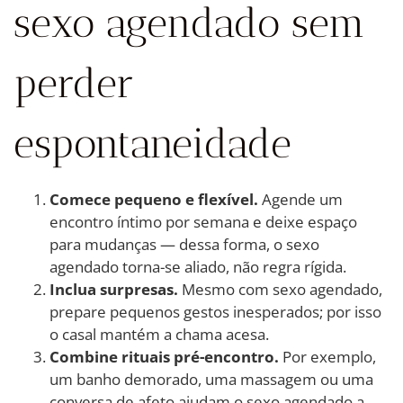
sexo agendado sem
perder
espontaneidade
Comece pequeno e flexível.
Agende um
encontro íntimo por semana e deixe espaço
para mudanças — dessa forma, o sexo
agendado torna-se aliado, não regra rígida.
Inclua surpresas.
Mesmo com sexo agendado,
prepare pequenos gestos inesperados; por isso
o casal mantém a chama acesa.
Combine rituais pré-encontro.
Por exemplo,
um banho demorado, uma massagem ou uma
conversa de afeto ajudam o sexo agendado a