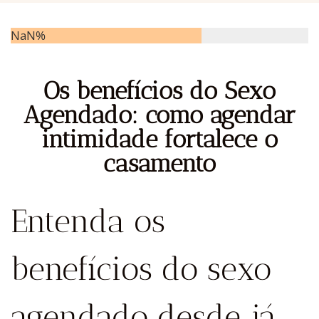
NaN%
Os benefícios do Sexo
Agendado: como agendar
intimidade fortalece o
casamento
Entenda os
benefícios do sexo
agendado desde já