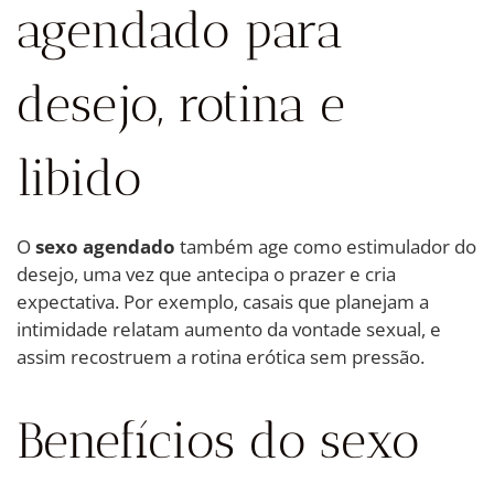
agendado para
desejo, rotina e
libido
O
sexo agendado
também age como estimulador do
desejo, uma vez que antecipa o prazer e cria
expectativa. Por exemplo, casais que planejam a
intimidade relatam aumento da vontade sexual, e
assim recostruem a rotina erótica sem pressão.
Benefícios do sexo