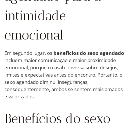
intimidade
emocional
Em segundo lugar, os
benefícios do sexo agendado
incluem maior comunicação e maior proximidade
emocional, porque o casal conversa sobre desejos,
limites e expectativas antes do encontro. Portanto, o
sexo agendado diminui inseguranças;
consequentemente, ambos se sentem mais amados
e valorizados.
Benefícios do sexo