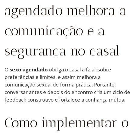
agendado melhora a
comunicação e a
segurança no casal
O
sexo agendado
obriga o casal a falar sobre
preferências e limites, e assim melhora a
comunicação sexual de forma prática. Portanto,
conversar antes e depois do encontro cria um ciclo de
feedback construtivo e fortalece a confiança mútua.
Como implementar o