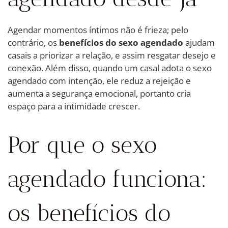
Agendar momentos íntimos não é frieza; pelo
contrário, os
benefícios do sexo agendado
ajudam
casais a priorizar a relação, e assim resgatar desejo e
conexão. Além disso, quando um casal adota o sexo
agendado com intenção, ele reduz a rejeição e
aumenta a segurança emocional, portanto cria
espaço para a intimidade crescer.
Por que o sexo
agendado funciona:
os benefícios do