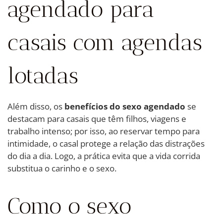
agendado para
casais com agendas
lotadas
Além disso, os
benefícios do sexo agendado
se
destacam para casais que têm filhos, viagens e
trabalho intenso; por isso, ao reservar tempo para
intimidade, o casal protege a relação das distrações
do dia a dia. Logo, a prática evita que a vida corrida
substitua o carinho e o sexo.
Como o sexo