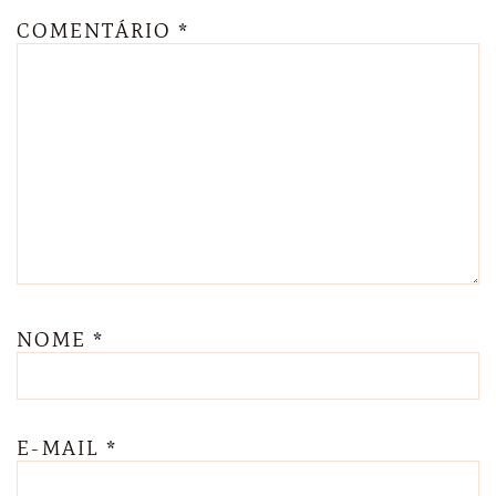
COMENTÁRIO
*
NOME
*
E-MAIL
*